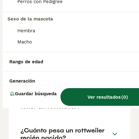
factores como el pedigrí, la reputación del
Perros con Pedigree
criador y la ubicación.
Sexo de la mascota
¿Cómo saber si un cachorro
Hembra
de rottweiler es puro?
Macho
¿Cómo educar a un
Rango de edad
rottweiler para que no sea
agresivo?
Generación
Guardar búsqueda
Ver resultados
(
0
)
¿Cuáles son las ventajas de
tener un rottweiler?
¿Cuánto pesa un rottweiler
recién nacido?