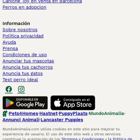
Caniche Toy en venta en Barcelona
Perros en adopcion
Información
Sobre nosotros
Politica privacidad
Ayuda
Prensa
Condiciones de uso
Anunciar tus mascotas
Anuncia tus cachorros
Anuncia tus gatos
Test perro ideal
Pets4Homes
Hastnet
PuppyPlaats
MundoAnimalia
Annunci Animali
Lancaster Puppies
MundoAnimalia.com utiliza cookies en este sitio para mejorar tu
experiencia de usuario. El uso de este sitio web y otros servicios
constituye la aceptación de los
Términos y Condiciones
y
la Política de