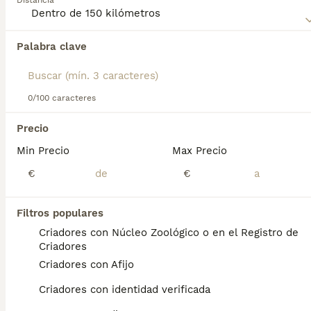
Distancia
su carácter cariñoso y su adaptabilidad a la vida en
apartamentos.
Palabra clave
Encontramos 0 Ratón de Praga Perros para
monta en Cáceres, Cáceres.
Si deseas exactamente esta búsqueda guarda tu 
búsqueda y espera el resultado perfecto:
0/100 caracteres
Guardar búsqueda
Precio
Min Precio
Max Precio
Preguntas frecuentes
€
€
Filtros populares
¿Diferencia entre pincher y
Criadores con Núcleo Zoológico o en el Registro de
ratón de Praga?
Criadores
Criadores con Afijo
La diferencias básicas son: El ratón de praga
tiene el cuello largo, más pequeño de
Criadores con identidad verificada
tamaño, frente ligeramente redondeada. El