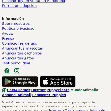
Caniche Toy en venta en Barcelona
Perros en adopcion
Información
Sobre nosotros
Politica privacidad
Ayuda
Prensa
Condiciones de uso
Anunciar tus mascotas
Anuncia tus cachorros
Anuncia tus gatos
Test perro ideal
Pets4Homes
Hastnet
PuppyPlaats
MundoAnimalia
Annunci Animali
Lancaster Puppies
MundoAnimalia.com utiliza cookies en este sitio para mejorar tu
experiencia de usuario. El uso de este sitio web y otros servicios
constituye la aceptación de los
Términos y Condiciones
y
la Política de