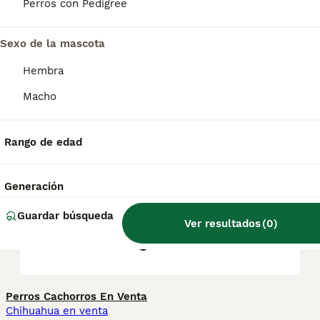
Pinscher miniatura difiere del ratón de praga
Perros con Pedigree
en el tamaño en la pelvis, la posición de la
espalda y el tipo de cráneo, más plano.
Sexo de la mascota
Hembra
¿Cuántos cachorros puede
tener un ratón de Praga?
Macho
Rango de edad
¿Cuánto vale un perro ratón
de Praga?
Generación
Guardar búsqueda
¿Qué raza de perro es el
Ver resultados
(
0
)
Ratón de Praga?
Perros Cachorros En Venta
Chihuahua en venta