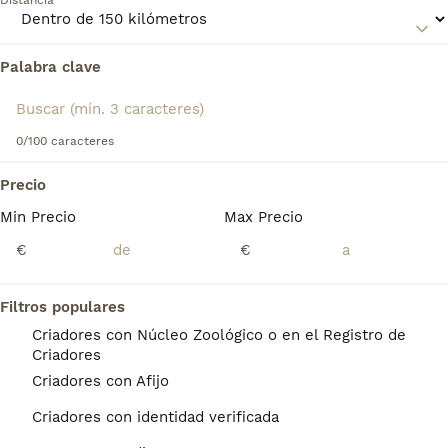
Distancia
su carácter cariñoso y su adaptabilidad a la vida en
apartamentos.
Palabra clave
Encontramos 0 Ratón de Praga Perros para
monta en Pozuelo de Alarcón, Madrid.
Si deseas exactamente esta búsqueda guarda tu 
búsqueda y espera el resultado perfecto:
0/100 caracteres
Guardar búsqueda
Precio
Min Precio
Max Precio
Preguntas frecuentes
€
€
Filtros populares
¿Diferencia entre pincher y
Criadores con Núcleo Zoológico o en el Registro de
ratón de Praga?
Criadores
Criadores con Afijo
La diferencias básicas son: El ratón de praga
tiene el cuello largo, más pequeño de
Criadores con identidad verificada
tamaño, frente ligeramente redondeada. El