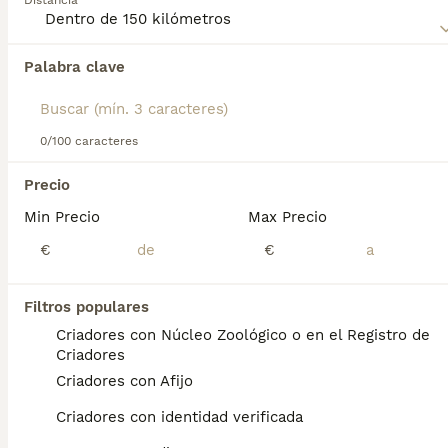
Distancia
su carácter cariñoso y su adaptabilidad a la vida en
apartamentos.
Palabra clave
Encontramos 0 Ratón de Praga Perros para
monta en San Martín de Montalbán, Toledo.
Si deseas exactamente esta búsqueda guarda tu 
búsqueda y espera el resultado perfecto:
0/100 caracteres
Guardar búsqueda
Precio
Min Precio
Max Precio
Preguntas frecuentes
€
€
Filtros populares
¿Diferencia entre pincher y
Criadores con Núcleo Zoológico o en el Registro de
ratón de Praga?
Criadores
Criadores con Afijo
La diferencias básicas son: El ratón de praga
tiene el cuello largo, más pequeño de
Criadores con identidad verificada
tamaño, frente ligeramente redondeada. El