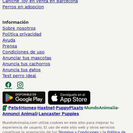
Caniche Toy en venta en Barcelona
Perros en adopcion
Información
Sobre nosotros
Politica privacidad
Ayuda
Prensa
Condiciones de uso
Anunciar tus mascotas
Anuncia tus cachorros
Anuncia tus gatos
Test perro ideal
Pets4Homes
Hastnet
PuppyPlaats
MundoAnimalia
Annunci Animali
Lancaster Puppies
MundoAnimalia.com utiliza cookies en este sitio para mejorar tu
experiencia de usuario. El uso de este sitio web y otros servicios
constituye la aceptación de los
Términos y Condiciones
y
la Política de