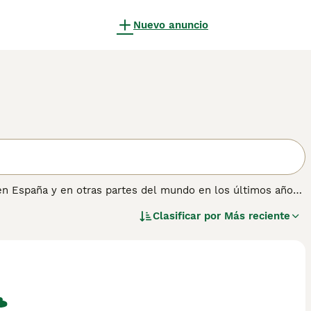
Nuevo anuncio
n España y en otras partes del mundo en los últimos años.
er siempre algo que hacer. Los Pumi forman fuertes lazos
Clasificar por
Más reciente
 juegos interactivos con ellos. Lee nuestra página de
ro.