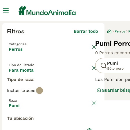
Filtros
Borrar todo
Perros
Pumi Perr
Categorías
Perros
0 Perros encont
Pumi
Tipo de listado
Sólo puro
Para monta
Tipo de raza
Los Pumi son pe
Son perros media
Guardar bús
Incluir cruces
con sus familias
consejos de com
Raza
Pumi
Tu ubicación