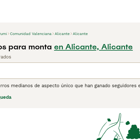
Pumi
Comunidad Valenciana
Alicante
Alicante
os para monta
en Alicante, Alicante
rados
rros medianos de aspecto único que han ganado seguidores e
nos inteligentes, activos y leales a los que les encanta ten
queda
, incluyendo a los niños, y siempre están dispuestos a jugar a
pra de Pumi para obtener información sobre esta raza de per