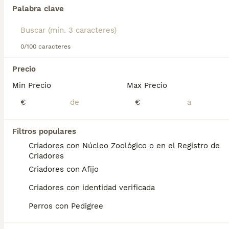
Lee nuestra
página de consejos de compra de Pomerania
Palabra clave
para obtener información sobre esta raza de perro.
Encontramos 0 Pomerania Perros para monta
en Comunidad Valenciana.
0/100 caracteres
Si deseas exactamente esta búsqueda guarda tu 
búsqueda y espera el resultado perfecto:
Precio
Min Precio
Max Precio
Guardar búsqueda
€
€
Preguntas frecuentes
Filtros populares
Criadores con Núcleo Zoológico o en el Registro de
Criadores
¿Cuánto cuesta un cachorro
Criadores con Afijo
de Pomerania?
Criadores con identidad verificada
El coste medio de un cachorro de Pomerania
Perros con Pedigree
en España es de aproximadamente 990€,
aunque los precios pueden variar según