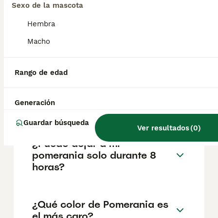
factores como el pedigrí, la reputación del
Sexo de la mascota
criador y la ubicación.
Hembra
Macho
¿Cuáles son los 3 tipos de
Pomerania?
Rango de edad
¿Cuánto vive un Pomerania
Generación
mini toy?
Guardar búsqueda
Ver resultados
(
0
)
¿Puedo dejar a mi
pomerania solo durante 8
horas?
¿Qué color de Pomerania es
el más caro?