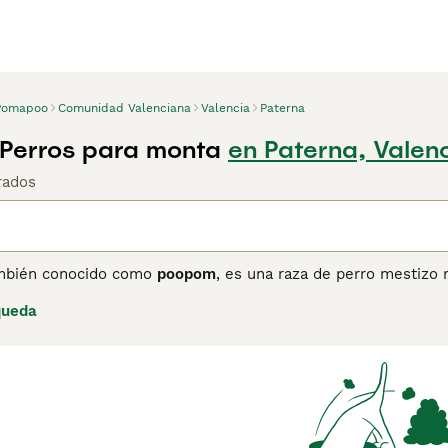
Pomapoo
Comunidad Valenciana
Valencia
Paterna
Perros para monta
en Paterna, Valen
rados
ambién conocido como
poopom
, es una raza de perro mestizo 
cipalmente como una raza de diseño en Estados Unidos desde 
queda
ía entre 5 y 15 libras, y su altura de 20 a 30 cm aproximadam
endo del cruce, y requiere cuidados regulares para evitar en
gente y muy cariñoso, lo que lo convierte en una mascota idea
erros sociales pero pueden mostrarse reservados con extrañ
u tendencia a ladrar. Además, se adaptan bien a niños y otros
uienes buscan un compañero activo, juguetón y afectuoso, ide
ción.