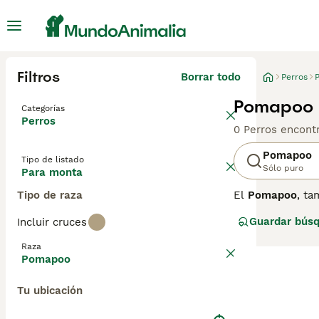
Filtros
Borrar todo
Perros
Pomapoo 
Categorías
Perros
0 Perros encont
Pomapoo
Tipo de listado
Sólo puro
Para monta
Tipo de raza
El
Pomapoo
, t
Originario prin
Guardar bús
Incluir cruces
pequeño, que var
rizado, dependi
Raza
juguetón, inteli
Pomapoo
compacto. Son p
para controlar s
Tu ubicación
perfecto para q
cuidado y dedica