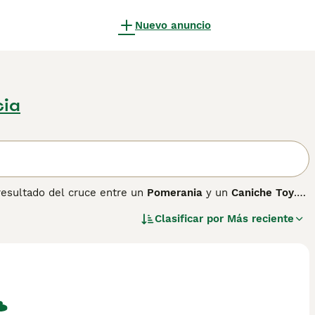
Nuevo anuncio
cia
resultado del cruce entre un
Pomerania
y un
Caniche Toy
.
la década de 1990, el Pomapoo es popular por su tamaño
Clasificar por
Más reciente
ente. Su pelaje puede ser corto, medio, liso, ondulado o
redos, aunque sueltan poco pelo. Su temperamento es
l para familias, incluso en apartamentos gracias a su tamaño
os y es importante una buena socialización y entrenamiento
 animales si se los trata con cuidado. El Pomapoo es
al para espacios reducidos y hogares con tiempo para su