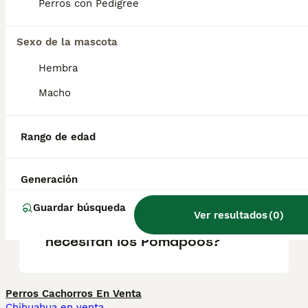
Perros con Pedigree
Caniche. Son perros leales, amigables e
inteligentes, ideales para familias y
personas que buscan un compañero
Sexo de la mascota
afectuoso y adaptable.
Hembra
Macho
¿Cuánto cuesta un perro
Pomapoo?
Rango de edad
¿Cómo son los pomapoos?
Generación
Guardar búsqueda
Ver resultados
(
0
)
¿Qué cuidados especiales
necesitan los Pomapoos?
Perros Cachorros En Venta
Chihuahua en venta