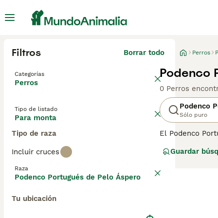
Filtros
Borrar todo
Perros
Podenco P
Categorías
Perros
0 Perros encont
Podenco P
Tipo de listado
Sólo puro
Para monta
Tipo de raza
El Podenco Port
atractivos e in
Guardar bús
Incluir cruces
por el Kennel Cl
también es una 
Raza
Portugués de Pe
Podenco Portugués de Pelo Áspero
Tu ubicación