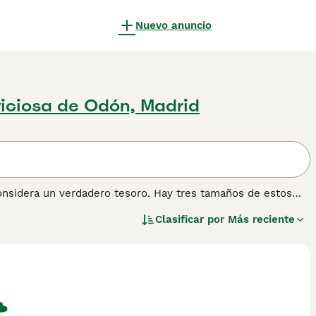
Nuevo anuncio
viciosa de Odón, Madrid
onsidera un verdadero tesoro. Hay tres tamaños de estos
mbargo, solo el Podenco pequeño es reconocido como raza
Clasificar por
Más reciente
oteger su hogar, el Podenco Portugués de Pelo Áspero
ños. Lee nuestra
página de consejos de compra de Podenco