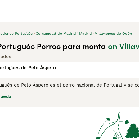
Podenco Portugués
Comunidad de Madrid
Madrid
Villaviciosa de Odón
ortugués Perros para monta
en Villa
rados
ortugués de Pelo Áspero
ugués de Pelo Áspero es el perro nacional de Portugal y se c
teligentes perros, a saber, pequeño, mediano y grande. Sin e
queda
ub. Originalmente criado para controlar alimañas, cazar y pr
maravillosa mascota familiar especialmente buena con los ni
lo Áspero
para obtener información sobre esta raza de perro.