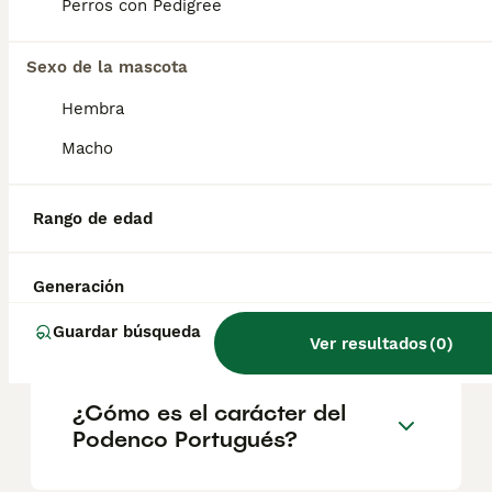
la caza como para la vida familiar.
Perros con Pedigree
Sexo de la mascota
¿Son los podencos
portugueses buenos perros?
Hembra
Macho
¿Por qué mi perro tiene el
pelo aspero?
Rango de edad
Generación
¿Cuánto vale un Podenco
Portugués?
Guardar búsqueda
Ver resultados
(
0
)
¿Cómo es el carácter del
Podenco Portugués?