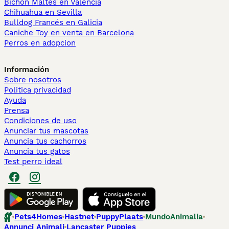
Bichón Maltés en València
Chihuahua en Sevilla
Bulldog Francés en Galicia
Caniche Toy en venta en Barcelona
Perros en adopcion
Información
Sobre nosotros
Politica privacidad
Ayuda
Prensa
Condiciones de uso
Anunciar tus mascotas
Anuncia tus cachorros
Anuncia tus gatos
Test perro ideal
Pets4Homes
Hastnet
PuppyPlaats
MundoAnimalia
Annunci Animali
Lancaster Puppies