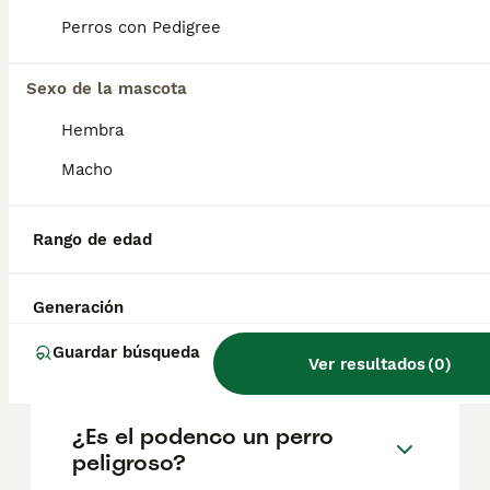
geográfica. Es fundamental acudir a
criadores responsables que garanticen la
Perros con Pedigree
salud y el bienestar de los animales.
Informarse bien y comparar opciones antes
de comprometerse siempre es la mejor
Sexo de la mascota
decisión.
Hembra
Macho
¿Cómo es el carácter del
Podenco ibicenco?
Rango de edad
¿Son los podencos
Generación
ibicencos buenos perros de
familia?
Guardar búsqueda
Ver resultados
(
0
)
¿Es el podenco un perro
peligroso?