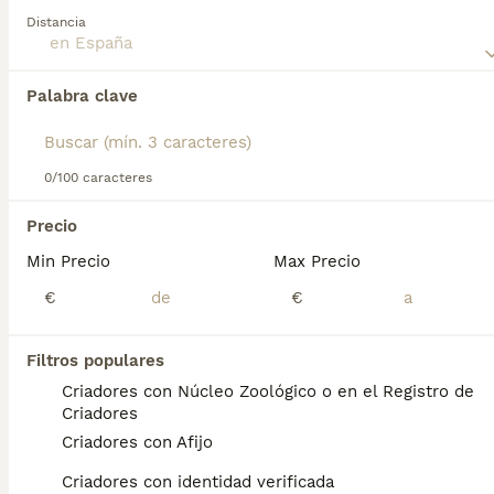
Distancia
Lee nuestra
página de consejos de comprar de Podenco
Ibicenco
para obtener información sobre esta raza de
Encontramos 0 Podenco Ibicenco Perros para
perro.
Palabra clave
monta.
Si deseas exactamente esta búsqueda guarda tu 
búsqueda y espera el resultado perfecto:
0/100 caracteres
Guardar búsqueda
Precio
Min Precio
Max Precio
Preguntas frecuentes
€
€
¿Qué precio tiene un
Filtros populares
podenco ibicenco?
Criadores con Núcleo Zoológico o en el Registro de
Criadores
El coste de adquisición de esta raza puede
Criadores con Afijo
variar según factores como el pedigrí, la
reputación del criador y la ubicación
Criadores con identidad verificada