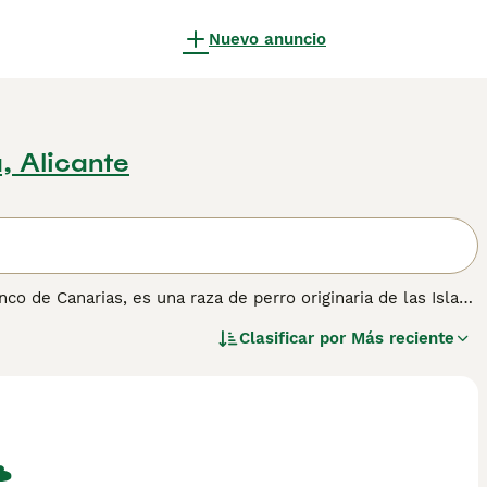
Nuevo anuncio
, Alicante
a, especialmente en terrenos difíciles y rocosos. De tamaño
Clasificar por
Más reciente
es, el Podenco Canario es un excelente cazador de conejos y
iene un fuerte instinto de caza, también es afectuoso con su
nérgica lo convierten en un buen compañero tanto en áreas