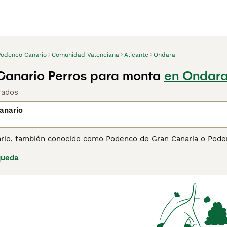
Podenco Canario
Comunidad Valenciana
Alicante
Ondara
anario Perros para monta
en Ondara
rados
anario
. Este perro es conocido por su agilidad y destreza en la caz
queda
cuerpo ágil y un pelaje corto que puede ser de varios color
ueñas. Su carácter es valiente, inteligente y leal, y aunque t
cidad para adaptarse a diferentes entornos y su naturaleza e
banas.