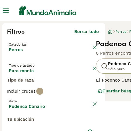
Filtros
Borrar todo
Perros
Podenco C
Categorías
Perros
0 Perros encont
Podenco C
Tipo de listado
Sólo puro
Para monta
Tipo de raza
El Podenco Canario, también conocido como Podenco de Gran Canaria o Podenco de Canarias, es una raza de perro originaria de las Islas
Canarias, España
Guardar bús
Incluir cruces
mediano, con un 
otras presas peq
Raza
familia. Su capa
Podenco Canario
rurales como ur
Tu ubicación