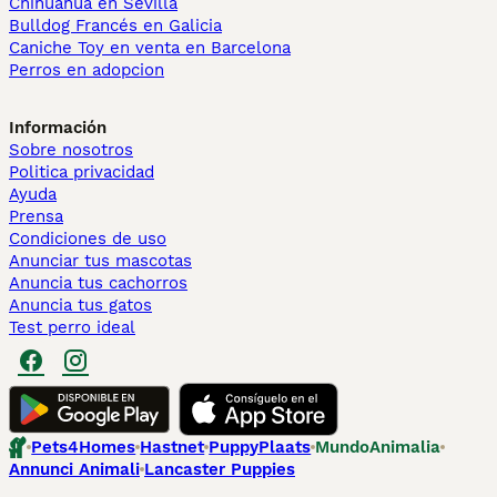
Chihuahua en Sevilla
Bulldog Francés en Galicia
Caniche Toy en venta en Barcelona
Perros en adopcion
Información
Sobre nosotros
Politica privacidad
Ayuda
Prensa
Condiciones de uso
Anunciar tus mascotas
Anuncia tus cachorros
Anuncia tus gatos
Test perro ideal
Pets4Homes
Hastnet
PuppyPlaats
MundoAnimalia
Annunci Animali
Lancaster Puppies