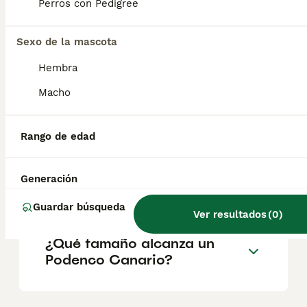
explorando su entorno y participando en
Perros con Pedigree
actividades dinámicas. Aunque tiene un
fuerte instinto cazador, también puede ser
un excelente perro de compañía si se
Sexo de la mascota
socializa adecuadamente desde cachorro.
Hembra
Macho
¿Cuánto vale un Podenco
Canario?
Rango de edad
¿Cuánto vive un Podenco
Generación
Canario?
Guardar búsqueda
Ver resultados
(
0
)
¿Qué tamaño alcanza un
Podenco Canario?