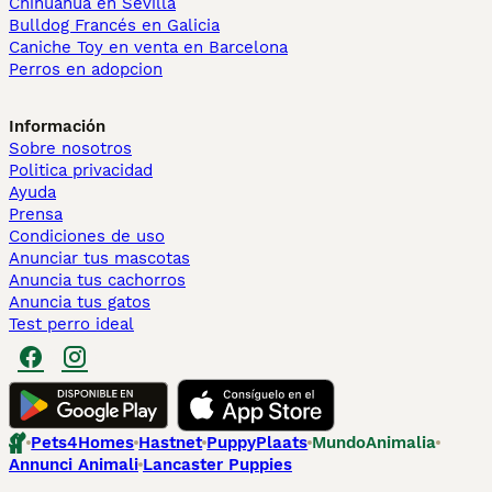
Chihuahua en Sevilla
Bulldog Francés en Galicia
Caniche Toy en venta en Barcelona
Perros en adopcion
Información
Sobre nosotros
Politica privacidad
Ayuda
Prensa
Condiciones de uso
Anunciar tus mascotas
Anuncia tus cachorros
Anuncia tus gatos
Test perro ideal
Pets4Homes
Hastnet
PuppyPlaats
MundoAnimalia
Annunci Animali
Lancaster Puppies