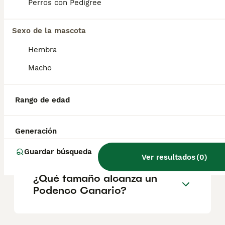
explorando su entorno y participando en
Perros con Pedigree
actividades dinámicas. Aunque tiene un
fuerte instinto cazador, también puede ser
un excelente perro de compañía si se
Sexo de la mascota
socializa adecuadamente desde cachorro.
Hembra
Macho
¿Cuánto vale un Podenco
Canario?
Rango de edad
¿Cuánto vive un Podenco
Generación
Canario?
Guardar búsqueda
Ver resultados
(
0
)
¿Qué tamaño alcanza un
Podenco Canario?