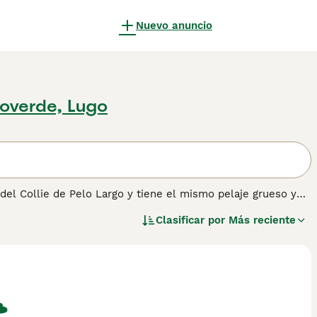
Nuevo anuncio
overde, Lugo
el Collie de Pelo Largo y tiene el mismo pelaje grueso y
amino en los corazones y hogares de muchas personas, tanto
Clasificar por
Más reciente
ntadora y leal. Los Shelties también son muy populares
ectadores, gracias a sus hermosos pelajes y su aspecto
ra obtener información sobre esta raza de perro.