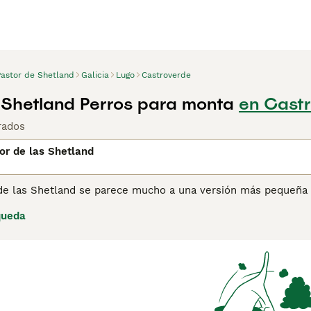
Pastor de Shetland
Galicia
Lugo
Castroverde
 Shetland Perros para monta
en Castr
rados
or de las Shetland
 de las Shetland se parece mucho a una versión más pequeña d
go de los años, estos encantadores perritos se han abierto c
queda
como en otras partes del mundo gracias a su naturaleza enca
ran en la pista de exhibición, tanto con jueces como con esp
ina de consejos de compra de Perro Pastor de las Shetland
pa