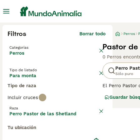
Filtros
Borrar todo
Perros
Pastor de
Categorías
Perros
0 Perros encont
Perro Past
Tipo de listado
Sólo puro
Para monta
Tipo de raza
El Perro Pastor
lujoso. A lo lar
Guardar bús
Incluir cruces
aquí en España 
cuando se muest
Raza
encantador.
Perro Pastor de las Shetland
Lee nuestra
pág
Tu ubicación