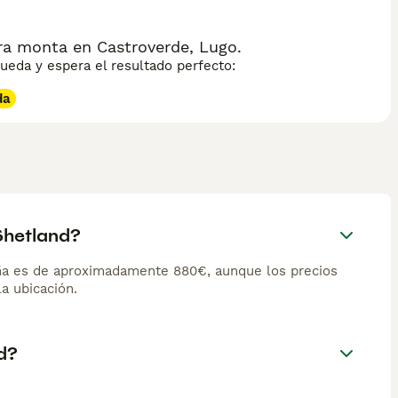
ra monta en Castroverde, Lugo.
eda y espera el resultado perfecto:
da
Shetland?
ña es de aproximadamente 880€, aunque los precios
la ubicación.
d?