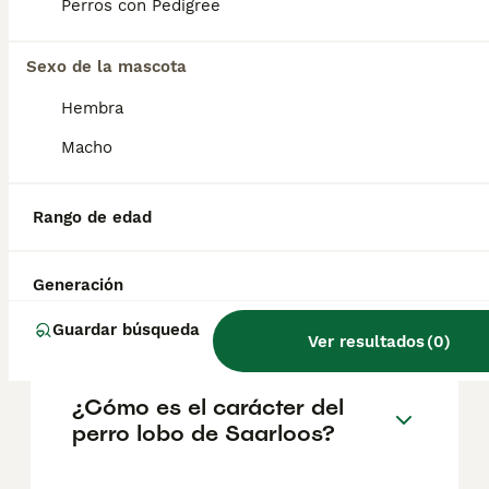
reputación del criador y la ubicación
Perros con Pedigree
geográfica. Es fundamental acudir a
criadores responsables que garanticen la
Sexo de la mascota
salud y el bienestar de los animales.
Informarse bien y comparar opciones antes
Hembra
de comprometerse siempre es la mejor
decisión.
Macho
¿Qué tamaño tiene un perro
Rango de edad
lobo de Saarloos?
Generación
¿El perro lobo es bravo?
Guardar búsqueda
Ver resultados
(
0
)
¿Cómo es el carácter del
perro lobo de Saarloos?