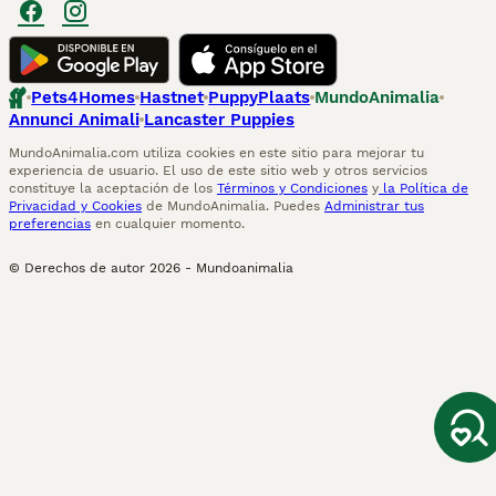
Pets4Homes
Hastnet
PuppyPlaats
MundoAnimalia
Annunci Animali
Lancaster Puppies
MundoAnimalia.com utiliza cookies en este sitio para mejorar tu
experiencia de usuario. El uso de este sitio web y otros servicios
constituye la aceptación de los
Términos y Condiciones
y
la Política de
Privacidad y Cookies
de MundoAnimalia. Puedes
Administrar tus
preferencias
en cualquier momento.
© Derechos de autor
2026
-
Mundoanimalia