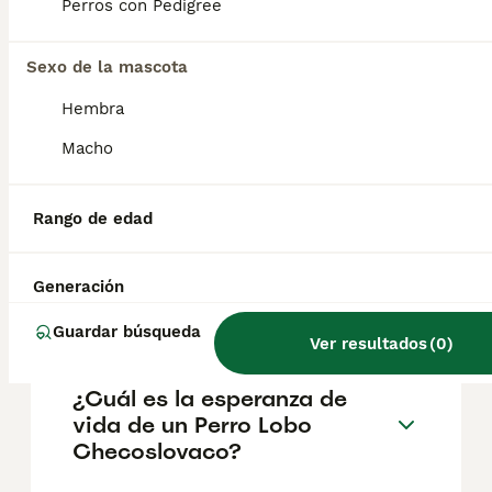
aproximadamente 700€, aunque los precios
Perros con Pedigree
pueden variar según factores como el
pedigrí, la reputación del criador y la
Sexo de la mascota
ubicación.
Hembra
¿Cómo es el carácter de
Macho
Perro Lobo Checoslovaco?
Rango de edad
¿Cuáles son las ventajas y
desventajas de la raza Perro
Generación
Lobo Checoslovaco?
Guardar búsqueda
Ver resultados
(
0
)
¿Cuál es la esperanza de
vida de un Perro Lobo
Checoslovaco?