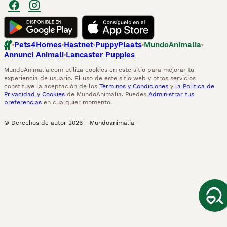
Pets4Homes
Hastnet
PuppyPlaats
MundoAnimalia
Annunci Animali
Lancaster Puppies
MundoAnimalia.com utiliza cookies en este sitio para mejorar tu
experiencia de usuario. El uso de este sitio web y otros servicios
constituye la aceptación de los
Términos y Condiciones
y
la Política de
Privacidad y Cookies
de MundoAnimalia. Puedes
Administrar tus
preferencias
en cualquier momento.
© Derechos de autor
2026
-
Mundoanimalia