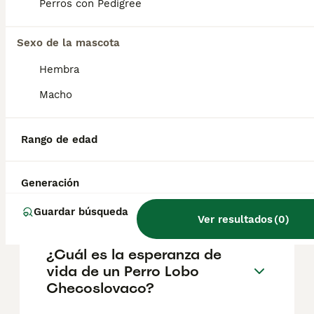
aproximadamente 700€, aunque los precios
Perros con Pedigree
pueden variar según factores como el
pedigrí, la reputación del criador y la
Sexo de la mascota
ubicación.
Hembra
¿Cómo es el carácter de
Macho
Perro Lobo Checoslovaco?
Rango de edad
¿Cuáles son las ventajas y
desventajas de la raza Perro
Generación
Lobo Checoslovaco?
Guardar búsqueda
Ver resultados
(
0
)
¿Cuál es la esperanza de
vida de un Perro Lobo
Checoslovaco?