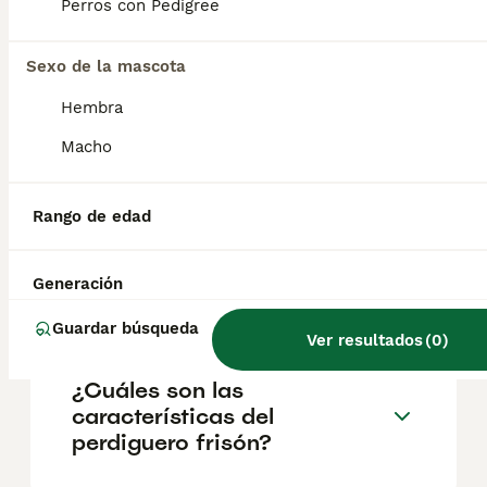
incluso una pelota de tenis . Algunas razas
Perros con Pedigree
de perros llevan esa palabra en su nombre,
como el braco alemán de pelo corto, debido
Sexo de la mascota
a su afición por encontrar, señalar y
ahuyentar animales pequeños.
Hembra
Macho
¿Cuál es la función del perro
stabyhoun?
Rango de edad
¿Cuál es el perro más
Generación
pequeño y tranquilo?
Guardar búsqueda
Ver resultados
(
0
)
¿Cuáles son las
características del
perdiguero frisón?