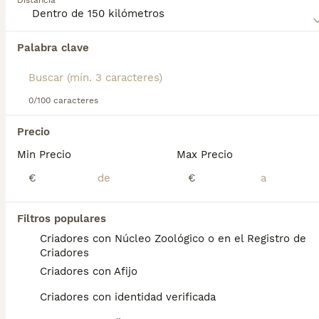
Distancia
Palabra clave
Encontramos 0 Perdiguero Frisón Perros para
monta en Figueroles, Castellón.
Si deseas exactamente esta búsqueda guarda tu 
búsqueda y espera el resultado perfecto:
0/100 caracteres
Guardar búsqueda
Precio
Min Precio
Max Precio
Preguntas frecuentes
€
€
Filtros populares
¿Qué se supone que deben
Criadores con Núcleo Zoológico o en el Registro de
señalar los perros de
Criadores
muestra?
Criadores con Afijo
Por lo general, se trata de que encontró algo
Criadores con identidad verificada
interesante. Podría ser un pato, una ardilla o