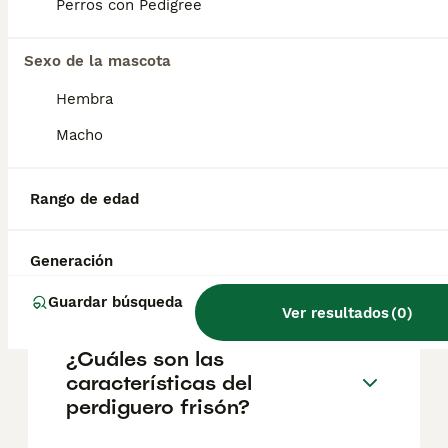
incluso una pelota de tenis . Algunas razas
Perros con Pedigree
de perros llevan esa palabra en su nombre,
como el braco alemán de pelo corto, debido
Sexo de la mascota
a su afición por encontrar, señalar y
ahuyentar animales pequeños.
Hembra
Macho
¿Cuál es la función del perro
stabyhoun?
Rango de edad
¿Cuál es el perro más
Generación
pequeño y tranquilo?
Guardar búsqueda
Ver resultados
(
0
)
¿Cuáles son las
características del
perdiguero frisón?