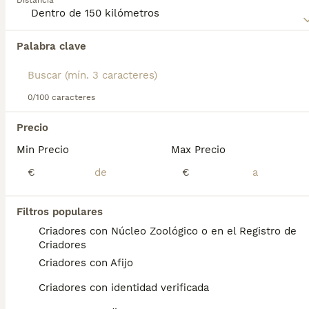
Distancia
Palabra clave
Encontramos 0 Perdiguero Frisón Perros para
monta en San Martín de Montalbán, Toledo.
Si deseas exactamente esta búsqueda guarda tu 
búsqueda y espera el resultado perfecto:
0/100 caracteres
Guardar búsqueda
Precio
Min Precio
Max Precio
Preguntas frecuentes
€
€
Filtros populares
¿Qué se supone que deben
Criadores con Núcleo Zoológico o en el Registro de
señalar los perros de
Criadores
muestra?
Criadores con Afijo
Por lo general, se trata de que encontró algo
Criadores con identidad verificada
interesante. Podría ser un pato, una ardilla o