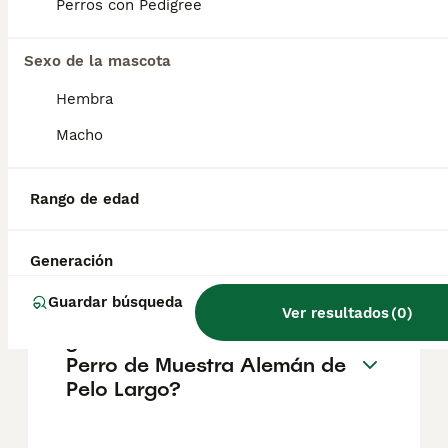
Perros con Pedigree
el pastor belga malinois tiene sus orígenes
en la Bélgica del siglo XVIII, cerca de la
ciudad de Malinas, donde fue criado como
Sexo de la mascota
perro de trabajo.
Hembra
¿Cuál es la raza de perro
Macho
aleman pequeño?
Rango de edad
¿Cuáles son los tipos de
braco alemán?
Generación
Guardar búsqueda
Ver resultados
(
0
)
¿Cómo es el carácter del
Perro de Muestra Alemán de
Pelo Largo?