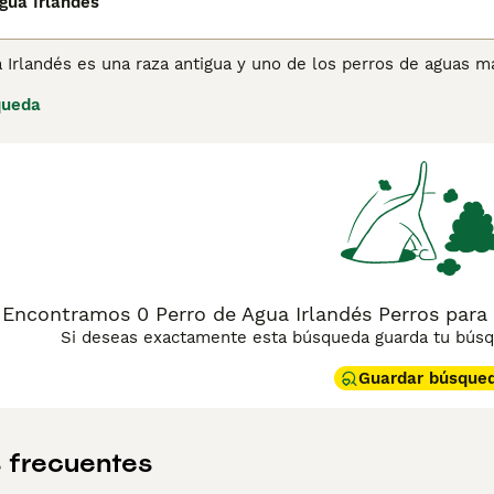
gua Irlandés
 Irlandés es una raza antigua y uno de los perros de aguas má
cuáticas y otros juegos en áreas pantanosas más difíciles. T
queda
en todo el cuerpo excepto el hocico, la parte delantera del c
able. Lee nuestra página de consejos de compra de Perro de A
Encontramos 0 Perro de Agua Irlandés Perros par
Si deseas exactamente esta búsqueda guarda tu búsqu
Guardar búsque
 frecuentes