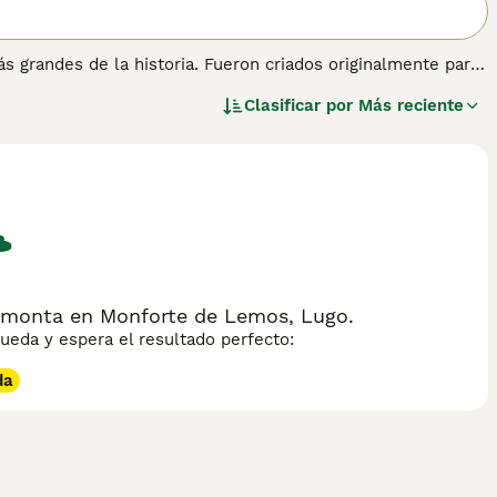
s grandes de la historia. Fueron criados originalmente para
ienen un hermoso pelaje oscuro que consiste en rizos
Clasificar por
Más reciente
uello y la mayor parte de la cola, lo que se suma a su
gua Irlandés para obtener información sobre esta raza de
a monta en Monforte de Lemos, Lugo.
eda y espera el resultado perfecto:
da