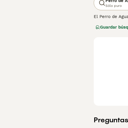
Perro de A
Sólo puro
El Perro de Agua
recuperar aves a
Guardar bús
gruesos que cubr
apariencia ador
perro.
Preguntas