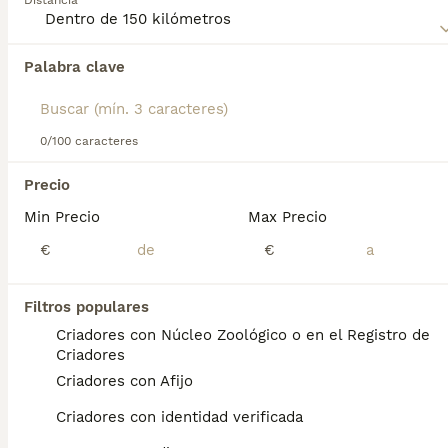
Distancia
Pequeño Perro Holandés para la Caza Acuática para
obtener información sobre esta raza de perro.
Palabra clave
Encontramos 0 Spaniel Holandés Perros para
monta en Sabadell, Barcelona.
Si deseas exactamente esta búsqueda guarda tu 
búsqueda y espera el resultado perfecto:
0/100 caracteres
Guardar búsqueda
Precio
Min Precio
Max Precio
Preguntas frecuentes
€
€
Filtros populares
¿Cómo se llama el perro
Criadores con Núcleo Zoológico o en el Registro de
acuático?
Criadores
Criadores con Afijo
Nutria, perro de agua, lobito de río o
simplemente Lontra son algunos de los
Criadores con identidad verificada
nombres con las que se conoce a esta