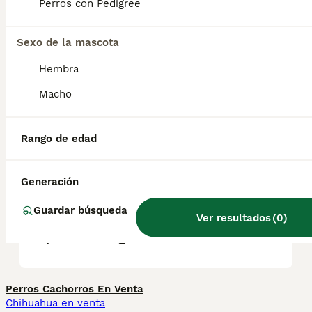
fascinante especie la Lontra longicaudis, un
Perros con Pedigree
mamífero semiacuático nativo de América
del Sur.
Sexo de la mascota
Hembra
¿Cuál es la raza de perro
holandesa?
Macho
Rango de edad
¿Cuál es el perro de caza
más pequeño?
Generación
Guardar búsqueda
¿Cuál es la mejor raza de
Ver resultados
(
0
)
perro de agua?
Perros Cachorros En Venta
Chihuahua en venta