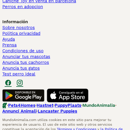
Caniche Toy en venta en Barcelona
Perros en adopcion
Información
Sobre nosotros
Politica privacidad
Ayuda
Prensa
Condiciones de uso
Anunciar tus mascotas
Anuncia tus cachorros
Anuncia tus gatos
Test perro ideal
Pets4Homes
Hastnet
PuppyPlaats
MundoAnimalia
Annunci Animali
Lancaster Puppies
MundoAnimalia.com utiliza cookies en este sitio para mejorar tu
experiencia de usuario. El uso de este sitio web y otros servicios
constituye la aceptación de los
Términos y Condiciones
y
la Política de