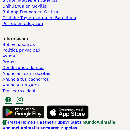
Bichón Maltés en València
Chihuahua en Sevilla
Bulldog Francés en Galicia
Caniche Toy en venta en Barcelona
Perros en adopcion
Información
Sobre nosotros
Politica privacidad
Ayuda
Prensa
Condiciones de uso
Anunciar tus mascotas
Anuncia tus cachorros
Anuncia tus gatos
Test perro ideal
Pets4Homes
Hastnet
PuppyPlaats
MundoAnimalia
Annunci Animali
Lancaster Puppies