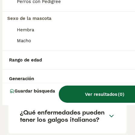
reputación del criador y la ubicación
Perros con Pedigree
geográfica. Es fundamental acudir a
criadores responsables que garanticen la
Sexo de la mascota
salud y el bienestar de los animales.
Informarse bien y comparar opciones antes
Hembra
de comprometerse siempre es la mejor
decisión.
Macho
¿Qué tamaño alcanzan los
Rango de edad
galgos italianos miniatura?
Generación
¿Cómo es un perro lebrel?
Guardar búsqueda
Ver resultados
(
0
)
¿Qué enfermedades pueden
tener los galgos italianos?