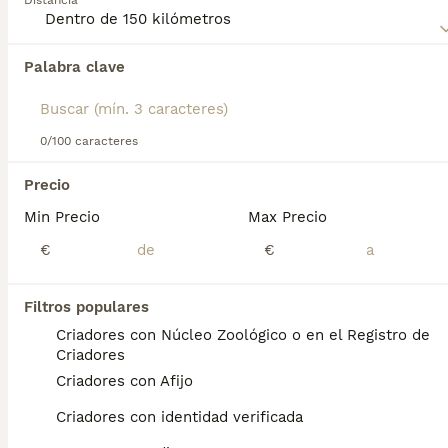
Distancia
Lee nuestra
página de consejos de compra de Pequeño
Lebrel Italiano
para obtener información sobre esta raza
Palabra clave
Encontramos 0 Pequeño Lebrel Italiano
de perro.
Perros para monta en San Martín de
Montalbán, Toledo.
Si deseas exactamente esta búsqueda guarda tu 
0/100 caracteres
búsqueda y espera el resultado perfecto:
Precio
Guardar búsqueda
Min Precio
Max Precio
€
€
Preguntas frecuentes
Filtros populares
Criadores con Núcleo Zoológico o en el Registro de
¿Cuánto cuesta un perro
Criadores
lebrel italiano?
Criadores con Afijo
El coste de adquisición de esta raza puede
Criadores con identidad verificada
variar según factores como el pedigrí, la