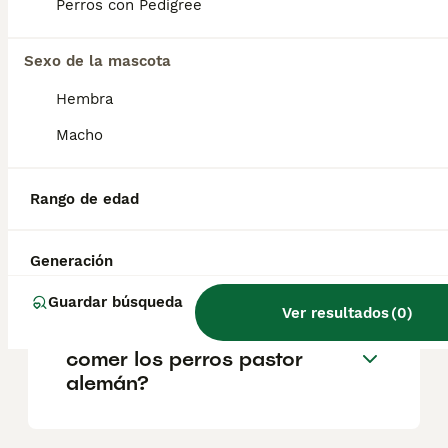
con otros perros y niños. Sin embargo, es
Perros con Pedigree
vital enseñar límites claros y supervisar
interacciones, especialmente con niños
pequeños, debido a su energía y fortaleza.
Sexo de la mascota
Hembra
¿Cuál es el mejor pastor
Macho
alemán de España?
Rango de edad
¿Pastor alemán es buen
perro guardián?
Generación
Guardar búsqueda
Ver resultados
(
0
)
¿Qué alimentos no pueden
comer los perros pastor
alemán?