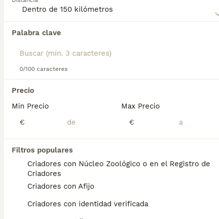
Distancia
Palabra clave
Encontramos 0 Sarplaninac​ Perros para
monta en Yecla, Murcia.
Si deseas exactamente esta búsqueda guarda tu 
búsqueda y espera el resultado perfecto:
0/100 caracteres
Guardar búsqueda
Precio
Min Precio
Max Precio
Preguntas frecuentes
€
€
Filtros populares
¿Pastor Belga Malinois
Criadores con Núcleo Zoológico o en el Registro de
comportamiento con niños?
Criadores
Criadores con Afijo
Relación con otros perros y niños Si
socializas bien a tu hocico desde cachorro,
Criadores con identidad verificada
el Pastor Belga Malinois suele llevarse bien