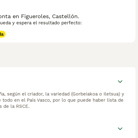
 dos horas de actividad, y tareas que estimulen su mente.
años.
nta en Figueroles, Castellón.
eda y espera el resultado perfecto:
da
 según el criador, la variedad (Gorbeiakoa o Iletsua) y
e todo en el País Vasco, por lo que puede haber lista de
s de la RSCE.