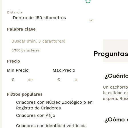
socializa desde 
Su pelaje requie
Distancia
Palabra clave
0/100 caracteres
Preguntas
Precio
Min Precio
Max Precio
¿Cuánto
€
€
Un cachorro
la calidad d
Filtros populares
espera. Bus
Criadores con Núcleo Zoológico o en el
Registro de Criadores
Criadores con Afijo
¿Cómo e
Criadores con identidad verificada