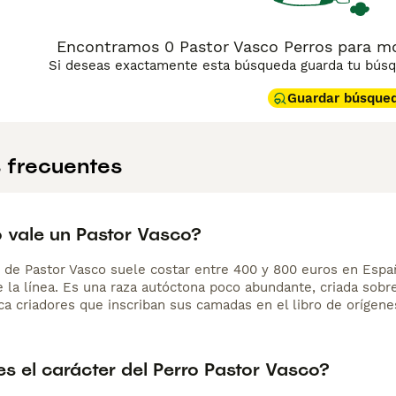
cachorro. Necesita mucho ejercicio diario, idealmente más de
re un cepillado semanal y su esperanza de vida ronda los 12 
Encontramos 0 Pastor Vasco Perros para mo
Si deseas exactamente esta búsqueda guarda tu búsqu
Guardar búsque
 frecuentes
 vale un Pastor Vasco?
 de Pastor Vasco suele costar entre 400 y 800 euros en España,
e la línea. Es una raza autóctona poco abundante, criada sobr
ca criadores que inscriban sus camadas en el libro de orígene
s el carácter del Perro Pastor Vasco?