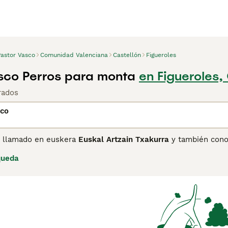
Pastor Vasco
Comunidad Valenciana
Castellón
Figueroles
sco Perros para monta
en Figueroles,
rados
sco
, llamado en euskera
Euskal Artzain Txakurra
y también con
cada desde hace siglos al manejo de rebaños en sus montañas
queda
riedades: la
Gorbeiakoa
, de pelo más corto y capa rojiza muy 
 mil ejemplares con pedigrí entre ambas variedades, por lo 
ganadero vasco.
amaño medio, con una altura a la cruz de entre 46 y 61 cm y 
nado. Su capa combina tonos rojizos, arena, fuego o negros. De
oreo y cierta vocación de guardián, pero es paciente y juguetó