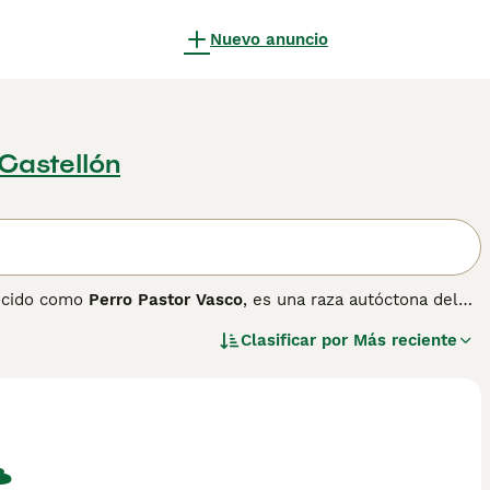
Nuevo anuncio
 Castellón
ocido como
Perro Pastor Vasco
, es una raza autóctona del
. Está reconocida por la Real Sociedad Canina de España y
Clasificar por
Más reciente
característica, y la
Iletsua
, de pelo largo y áspero. Hoy
que se trabaja activamente en su conservación como parte
un peso de 17 a 36 kg según la variedad, de cuerpo atlético
 carácter trabajador, inteligente y leal, conserva un fuerte
n con los niños y se lleva bien con otros animales si se