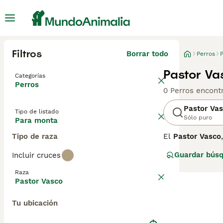
Filtros
Borrar todo
Perros
Pastor Va
Categorías
Perros
0 Perros encont
Pastor Va
Tipo de listado
Sólo puro
Para monta
Tipo de raza
El
Pastor Vasco
País Vasco dedi
Guardar bús
Incluir cruces
presenta dos va
quedan menos de
Raza
del patrimonio 
Pastor Vasco
Es un perro de t
Tu ubicación
y bien proporcio
instinto de past