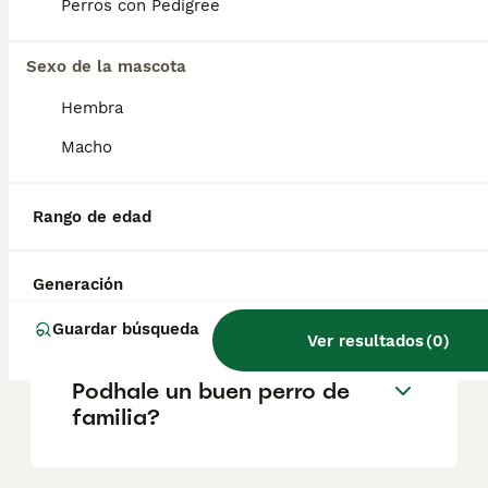
Originarios de la región de Podhale, estos
Perros con Pedigree
perros pastores han sido criados durante
siglos para proteger y vigilar rebaños de
ovejas en condiciones adversas.
Sexo de la mascota
Hembra
¿Cuánto cuesta un perro
Macho
pastor polaco?
Rango de edad
¿Cuáles son los 3 tipos de
Pastor Belga?
Generación
Guardar búsqueda
Ver resultados
(
0
)
¿Es el Pastor Polaco de
Podhale un buen perro de
familia?