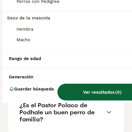
montañas de los Cárpatos en Polonia.
Perros con Pedigree
Originarios de la región de Podhale, estos
perros pastores han sido criados durante
Sexo de la mascota
siglos para proteger y vigilar rebaños de
ovejas en condiciones adversas.
Hembra
Macho
¿Cuánto cuesta un perro
pastor polaco?
Rango de edad
¿Cuáles son los 3 tipos de
Generación
Pastor Belga?
Guardar búsqueda
Ver resultados
(
0
)
¿Es el Pastor Polaco de
Podhale un buen perro de
familia?