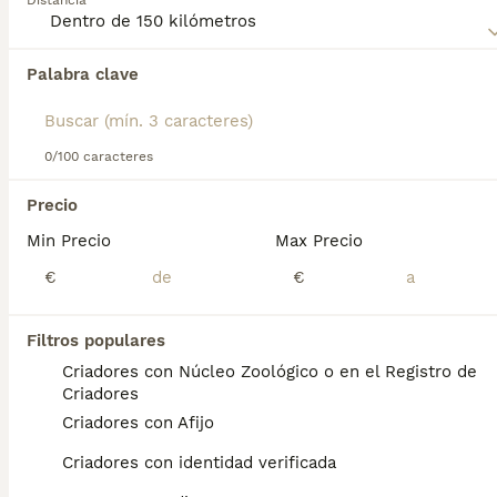
Distancia
familia, lo que lo convierte en un excelente compañero,
especialmente en áreas rurales.
Palabra clave
Encontramos 0 Pastor Polaco de Podhale
Perros para monta en Collado Mediano,
Madrid.
Si deseas exactamente esta búsqueda guarda tu 
0/100 caracteres
búsqueda y espera el resultado perfecto:
Precio
Guardar búsqueda
Min Precio
Max Precio
€
€
Preguntas frecuentes
Filtros populares
Criadores con Núcleo Zoológico o en el Registro de
¿Qué es un perro de pastor
Criadores
polaco de podhale?
Criadores con Afijo
El Perro de Pastor Polaco de Podhale es una
Criadores con identidad verificada
raza de perro con una larga historia en las