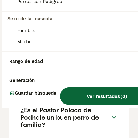
montañas de los Cárpatos en Polonia.
Perros con Pedigree
Originarios de la región de Podhale, estos
perros pastores han sido criados durante
Sexo de la mascota
siglos para proteger y vigilar rebaños de
ovejas en condiciones adversas.
Hembra
Macho
¿Cuánto cuesta un perro
pastor polaco?
Rango de edad
¿Cuáles son los 3 tipos de
Generación
Pastor Belga?
Guardar búsqueda
Ver resultados
(
0
)
¿Es el Pastor Polaco de
Podhale un buen perro de
familia?