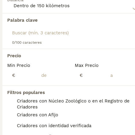
Distancia
familia, lo que lo convierte en un excelente compañero,
especialmente en áreas rurales.
Palabra clave
Encontramos 0 Pastor Polaco de Podhale
Perros para monta en San Martín de
Montalbán, Toledo.
Si deseas exactamente esta búsqueda guarda tu 
0/100 caracteres
búsqueda y espera el resultado perfecto:
Precio
Guardar búsqueda
Min Precio
Max Precio
€
€
Preguntas frecuentes
Filtros populares
Criadores con Núcleo Zoológico o en el Registro de
¿Qué es un perro de pastor
Criadores
polaco de podhale?
Criadores con Afijo
El Perro de Pastor Polaco de Podhale es una
Criadores con identidad verificada
raza de perro con una larga historia en las