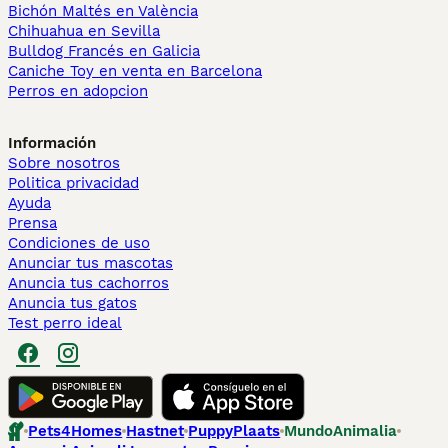
Bichón Maltés en València
Chihuahua en Sevilla
Bulldog Francés en Galicia
Caniche Toy en venta en Barcelona
Perros en adopcion
Información
Sobre nosotros
Politica privacidad
Ayuda
Prensa
Condiciones de uso
Anunciar tus mascotas
Anuncia tus cachorros
Anuncia tus gatos
Test perro ideal
Pets4Homes
Hastnet
PuppyPlaats
MundoAnimalia