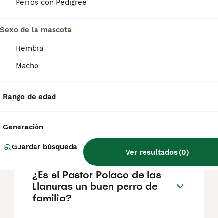
musculosa. Su pelaje largo y tupido tiene
Perros con Pedigree
una textura áspera con un manto inferior
muy suave. El pelo casi le cubre los ojos y
puede ser de muchos colores.
Sexo de la mascota
Hembra
¿Cuánto cuesta un perro
Macho
pastor polaco de las tierras
bajas?
Rango de edad
¿Cómo es el Pastor polaco
Generación
de las llanuras?
Guardar búsqueda
Ver resultados
(
0
)
¿Es el Pastor Polaco de las
Llanuras un buen perro de
familia?