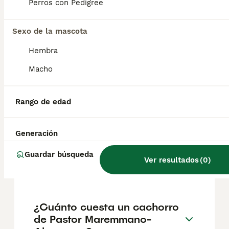
amo y entregado con su rebaño, pero
Perros con Pedigree
intolerante con los intrusos. Por este
motivo, puede ser perfectamente un perro
Sexo de la mascota
guardián y lo ha demostrado en muchas
ocasiones.
Hembra
Macho
¿Cuál es la esperanza de
vida de un Pastor de
Maremma?
Rango de edad
Generación
¿Cuántas veces al día tiene
que comer un pastor
Guardar búsqueda
Ver resultados
(
0
)
alemán?
¿Cuánto cuesta un cachorro
de Pastor Maremmano-