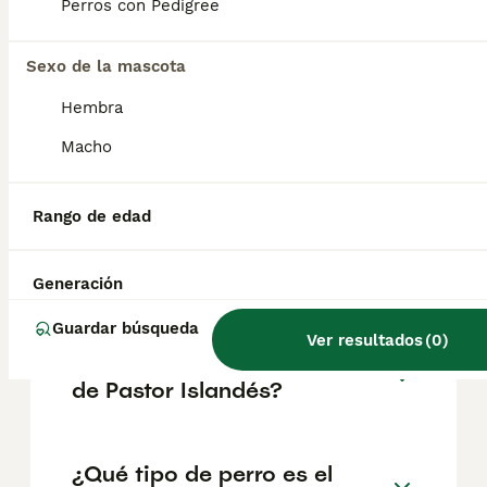
poco reservados con extraños. Su pelaje
Perros con Pedigree
denso y resistente al agua les protege de las
inclemencias del tiempo, siendo ideal para
su entorno nórdico.
Sexo de la mascota
Hembra
¿Los pastores islandeses
Macho
ladran mucho?
Rango de edad
¿Ventajas de tener un pastor
australiano?
Generación
Guardar búsqueda
Ver resultados
(
0
)
¿Cuánto cuesta un cachorro
de Pastor Islandés?
¿Qué tipo de perro es el