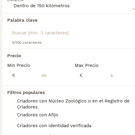
Distancia
Palabra clave
Encontramos 0 Pastor Islandés Perros para
monta en Sabadell, Barcelona.
Si deseas exactamente esta búsqueda guarda tu 
búsqueda y espera el resultado perfecto:
0/100 caracteres
Guardar búsqueda
Precio
Min Precio
Max Precio
Preguntas frecuentes
€
€
Filtros populares
¿Cómo es el temperamento
Criadores con Núcleo Zoológico o en el Registro de
del pastor islandés?
Criadores
Criadores con Afijo
Su carácter es alegre, amistoso y curioso, lo
que les permite llevarse bien con otros
Criadores con identidad verificada
perros y personas, aunque pueden ser un