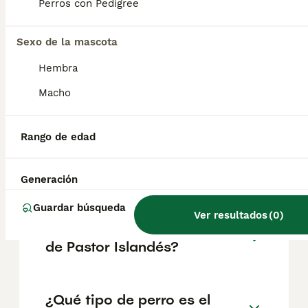
poco reservados con extraños. Su pelaje
Perros con Pedigree
denso y resistente al agua les protege de las
inclemencias del tiempo, siendo ideal para
su entorno nórdico.
Sexo de la mascota
Hembra
¿Los pastores islandeses
Macho
ladran mucho?
Rango de edad
¿Ventajas de tener un pastor
australiano?
Generación
Guardar búsqueda
Ver resultados
(
0
)
¿Cuánto cuesta un cachorro
de Pastor Islandés?
¿Qué tipo de perro es el