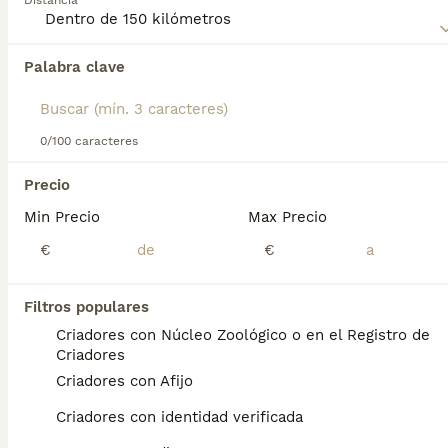
Distancia
Palabra clave
Encontramos 0 Pastor Islandés Perros para
monta en Pájara, Las Palmas.
Si deseas exactamente esta búsqueda guarda tu 
búsqueda y espera el resultado perfecto:
0/100 caracteres
Guardar búsqueda
Precio
Min Precio
Max Precio
Preguntas frecuentes
€
€
Filtros populares
¿Cómo es el temperamento
Criadores con Núcleo Zoológico o en el Registro de
del pastor islandés?
Criadores
Criadores con Afijo
Su carácter es alegre, amistoso y curioso, lo
que les permite llevarse bien con otros
Criadores con identidad verificada
perros y personas, aunque pueden ser un