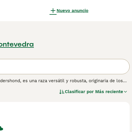
Nuevo anuncio
Pontevedra
shond, es una raza versátil y robusta, originaria de los
 o áspero, y por su coloración atigrada que varía del gris al
Clasificar por
Más reciente
, habiendo sido empleado como perro de pastoreo, guardia y
ula profundamente con su familia, mostrándose al mismo
ere ejercicio físico regular y estimulación mental para
e
Pastor Holandés
para obtener información sobre esta raza