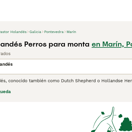
Pastor Holandés
Galicia
Pontevedra
Marín
landés Perros para monta
en Marín, 
rados
landés
dés, conocido también como Dutch Shepherd o Hollandse Herder
te perro se distingue por su pelaje, que puede ser corto, largo
queda
r Holandés es célebre por su inteligencia, agilidad y lealtad
policiales. Es un compañero enérgico y dedicado, que se vinc
. Adecuado para quienes llevan un estilo de vida activo, requi
mantenerse equilibrado y feliz. Lee nuestra página de consejos de compra d