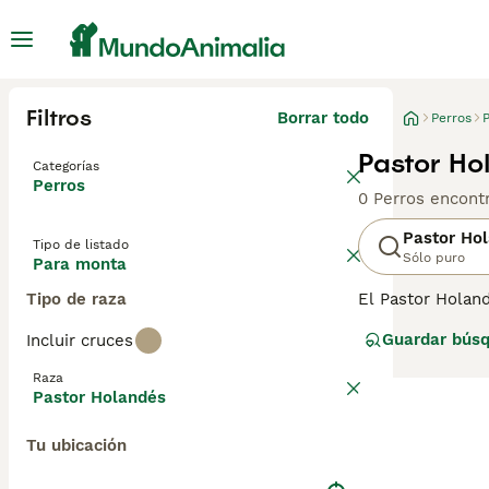
Filtros
Borrar todo
Perros
Pastor Ho
Categorías
Perros
0 Perros encont
Pastor Ho
Tipo de listado
Sólo puro
Para monta
Tipo de raza
El Pastor Holan
Países Bajos. Es
Guardar bús
Incluir cruces
dorado. El Pasto
para servicios 
Raza
tiempo protector
Pastor Holandés
de perro.
Tu ubicación