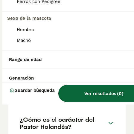
ideal para una familia activa que esté
Perros con Pedigree
familiarizada con los perros.
Sexo de la mascota
¿Cómo saber si mi perro es
Hembra
un Pastor Holandés?
Macho
¿Cómo es el Pastor Holandés
Rango de edad
con los niños?
Generación
¿Cuánto cuesta un cachorro
Guardar búsqueda
Ver resultados
(
0
)
de Pastor Holandés?
¿Cómo es el carácter del
Pastor Holandés?