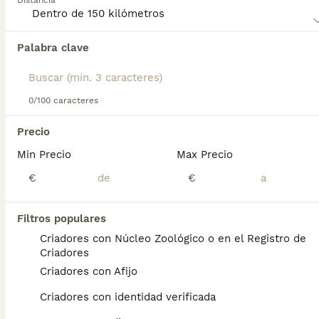
Distancia
perro.
Palabra clave
Encontramos 0 Pastor de Bérgamo Perros
para monta en Agüimes, Las Palmas.
Si deseas exactamente esta búsqueda guarda tu 
búsqueda y espera el resultado perfecto:
0/100 caracteres
Guardar búsqueda
Precio
Min Precio
Max Precio
Preguntas frecuentes
€
€
Filtros populares
¿Cuánto cuesta un perro
Criadores con Núcleo Zoológico o en el Registro de
pastor de Bergamasco?
Criadores
Criadores con Afijo
El coste de adquisición de esta raza puede
variar según factores como el pedigrí, la
Criadores con identidad verificada
reputación del criador y la ubicación