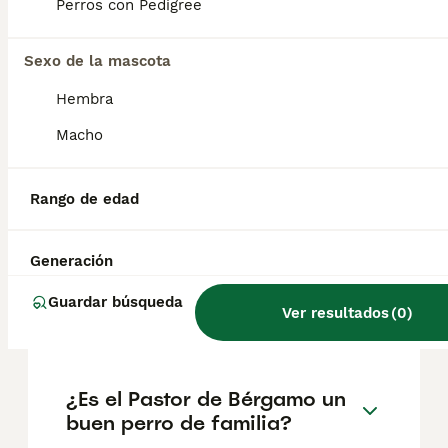
geográfica. Es fundamental acudir a
Perros con Pedigree
criadores responsables que garanticen la
salud y el bienestar de los animales.
Informarse bien y comparar opciones antes
Sexo de la mascota
de comprometerse siempre es la mejor
Hembra
decisión.
Macho
¿Cuáles son las
características de un
Rango de edad
cachorro pastor belga?
Generación
¿Cuál es el mejor pastor
Guardar búsqueda
Ver resultados
(
0
)
alemán de España?
¿Es el Pastor de Bérgamo un
buen perro de familia?