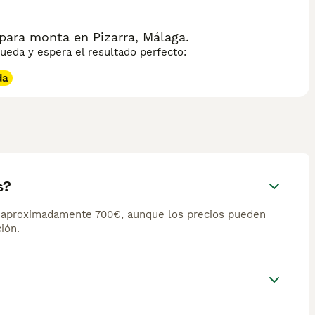
para monta en Pizarra, Málaga.
eda y espera el resultado perfecto:
da
s?
e aproximadamente 700€, aunque los precios pueden
ión.