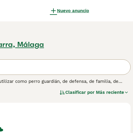
Nuevo anuncio
arra, Málaga
utilizar como perro guardián, de defensa, de familia, de
a detectar explosivos, entre otras tareas. Consulta
nuestra
Clasificar por
Más reciente
re esta raza.