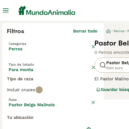
Filtros
Borrar todo
Perros
P
Pastor Be
Categorías
Perros
0 Perros encont
Pastor Bel
Tipo de listado
Sólo puro
Para monta
Tipo de raza
El Pastor Malino
deporte y de pol
Guardar bús
Incluir cruces
página de consej
Raza
Pastor Belga Malinois
Tu ubicación