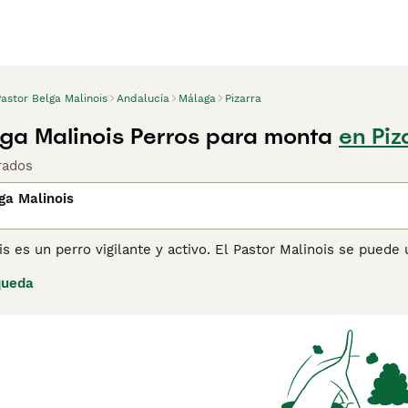
astor Belga Malinois
Andalucía
Málaga
Pizarra
lga Malinois Perros para monta
en Piz
rados
ga Malinois
is es un perro vigilante y activo. El Pastor Malinois se puede 
icía. Incluso el ejército estadounidense emplea esta raza par
queda
os sobre el Pastor Malinois
para obtener más información sob