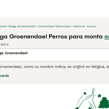
Pastor Belga Groenendael
Comunidad Valenciana
Valencia
Sueca
lga Groenendael Perros para monta
e
rados
lga Groenendael
Groenendael, como su nombre indica, se originó en Bélgica, d
n cuatro variedades de la raza, cada una con el nombre de las
queda
ueren, Groenendael, Malinois y Laekenois Groenendael es una
ero más recientemente, el pastor belga se ha vuelto más cono
mosa apariencia y naturaleza leal y amistosa.
ina de consejos de compra de Pastor Belga Groenendael
para 