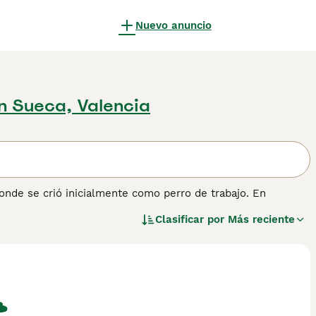
Nuevo anuncio
n Sueca, Valencia
onde se crió inicialmente como perro de trabajo. En
 regiones del país donde se criaron por primera vez. Estas
Clasificar por
Más reciente
 raza antigua que siempre ha sido muy apreciada en su
cido en otras partes del mundo, incluso aquí en España,
obtener información sobre esta raza de perro.