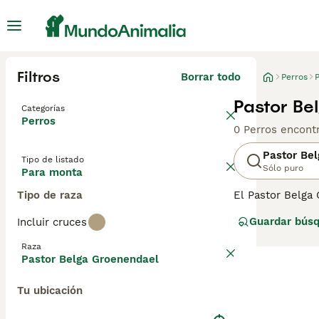
Filtros
Borrar todo
Perros
Pastor Be
Categorías
Perros
0 Perros encont
Pastor Be
Tipo de listado
Sólo puro
Para monta
Tipo de raza
El Pastor Belga 
realidad, existe
Guardar bús
Incluir cruces
son las de Terv
Bélgica natal, p
Raza
gracias a su her
Pastor Belga Groenendael
Lee nuestra
pág
Tu ubicación