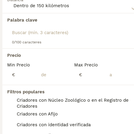
Distancia
inteligencia.
Lee nuestra
página de consejos de compra de Papillon
Palabra clave
Encontramos 0 Papillon Perros para monta
para obtener información sobre esta raza de perro.
en Yecla, Murcia.
Si deseas exactamente esta búsqueda guarda tu 
búsqueda y espera el resultado perfecto:
0/100 caracteres
Guardar búsqueda
Precio
Min Precio
Max Precio
Preguntas frecuentes
€
€
Filtros populares
¿Cuánto cuestan los
Criadores con Núcleo Zoológico o en el Registro de
cachorros de papillon?
Criadores
Criadores con Afijo
El coste de adquisición de esta raza puede
variar según factores como el pedigrí, la
Criadores con identidad verificada
reputación del criador y la ubicación