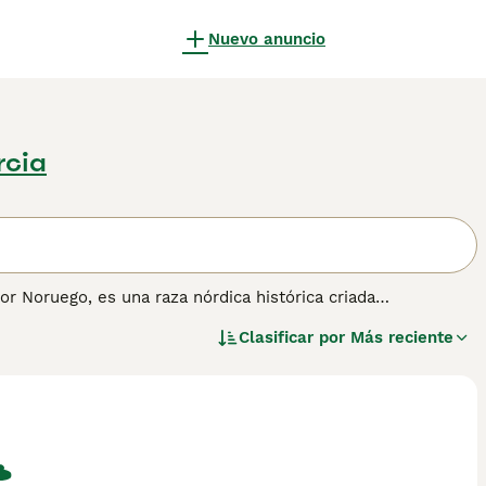
Nuevo anuncio
rcia
 Noruego, es una raza nórdica histórica criada
 denso y elegante disponible en dos tonos principales: negro
Clasificar por
Más reciente
nso. Compactos pero robustos, hay ligeras variaciones de
es y se adaptan fácilmente a roles como el entrenamiento
cia se combina con una naturaleza alegre y cariñosa. Aunque
icio regular y desafíos intelectuales. Para aquellos que
 las necesidades de cuidado y los requerimientos de
btener información sobre esta raza de perro.