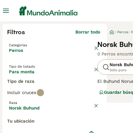
Filtros
Borrar todo
Perros
Norsk Buh
Categorías
Perros
0 Perros encont
Norsk Buh
Tipo de listado
Sólo puro
Para monta
Tipo de raza
El Buhund Norue
principalmente p
Guardar bús
Incluir cruces
y los variados t
tamaño entre lo
Raza
en obediencia, r
Norsk Buhund
se llevan bien c
consideran un B
Tu ubicación
actividad. Lee 