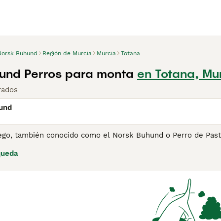
Norsk Buhund
Región de Murcia
Murcia
Totana
und Perros para monta
en Totana, Mu
rados
und
go, también conocido como el Norsk Buhund o Perro de Pastor
ara el pastoreo y la protección del ganado. Tienen un pelaje
queda
onos de trigo, que van desde crema pálido hasta naranja inte
s Buhunds machos y hembras. Llenos de energía, son versátil
astreo, pastoreo e incluso tareas de asistencia. Su inteligen
on niños y otros animales, su espíritu dinámico requiere ejerc
uhund, es esencial familiarizarse con su temperamento vivaz,
nuestra página de consejos de compra de
Norsk Buhund
para o