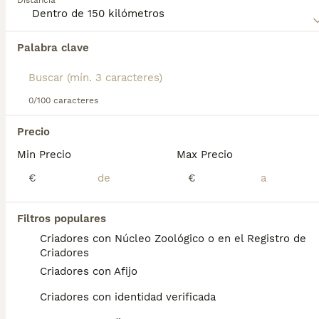
Distancia
Norfolk Terrier
para obtener información sobre esta raza
de perro.
Palabra clave
Encontramos 0 Norfolk Terrier Perros para
monta en Castroverde, Lugo.
Si deseas exactamente esta búsqueda guarda tu 
búsqueda y espera el resultado perfecto:
0/100 caracteres
Guardar búsqueda
Precio
Min Precio
Max Precio
Preguntas frecuentes
€
€
Filtros populares
¿Cuánto cuesta un cachorro
Criadores con Núcleo Zoológico o en el Registro de
de Norfolk Terrier?
Criadores
Criadores con Afijo
El coste medio de un cachorro de Norfolk
Terrier en España es de aproximadamente
Criadores con identidad verificada
700€, aunque los precios pueden variar