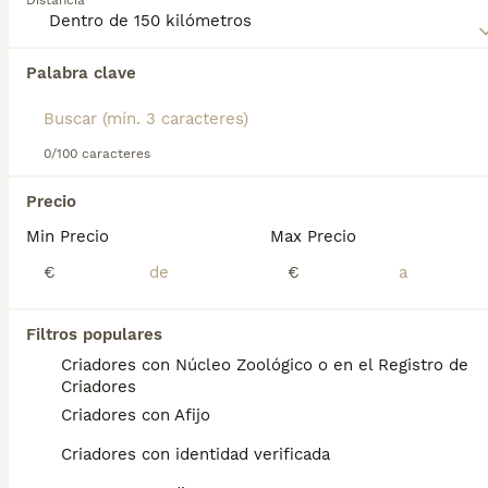
Distancia
Norfolk Terrier
para obtener información sobre esta raza
de perro.
Palabra clave
Encontramos 0 Norfolk Terrier Perros para
monta en Sueca, Valencia.
Si deseas exactamente esta búsqueda guarda tu 
búsqueda y espera el resultado perfecto:
0/100 caracteres
Guardar búsqueda
Precio
Min Precio
Max Precio
Preguntas frecuentes
€
€
Filtros populares
¿Cuánto cuesta un cachorro
Criadores con Núcleo Zoológico o en el Registro de
de Norfolk Terrier?
Criadores
Criadores con Afijo
El coste medio de un cachorro de Norfolk
Terrier en España es de aproximadamente
Criadores con identidad verificada
700€, aunque los precios pueden variar