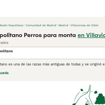
Mastín Napolitano
Comunidad de Madrid
Madrid
Villaviciosa de Odón
politano Perros para monta
en Villav
rados
olitano
tano es una de las razas más antiguas de todas y se originó 
antes perros guardianes, son conocidos por su naturaleza am
queda
e cantidad de piel suelta alrededor de la cara y el cuello, l
apariencia imponente en general.
ina de consejos de compra de Mastín Napolitano
para obtener