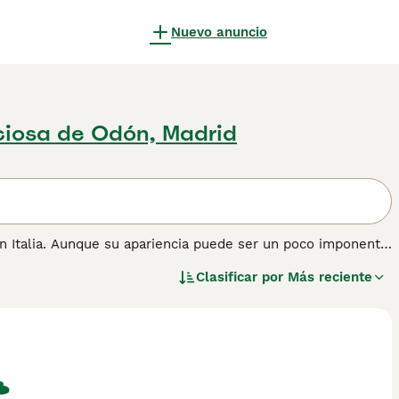
Nuevo anuncio
iciosa de Odón, Madrid
en Italia. Aunque su apariencia puede ser un poco imponente
igable y cariñosa. Son perros muy grandes y pesados y
Clasificar por
Más reciente
o que combinado con sus labios ultra secos le da al Mastín
 información sobre esta raza de perro.