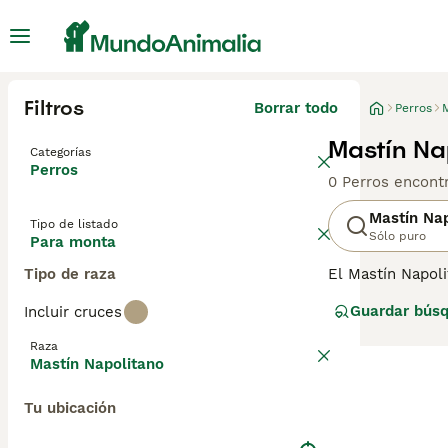
Filtros
Borrar todo
Perros
Mastín Na
Categorías
Perros
0 Perros encont
Mastín Nap
Tipo de listado
Sólo puro
Para monta
Tipo de raza
El Mastín Napoli
y son impresion
Guardar bús
Incluir cruces
tienen una enorm
Napolitano una 
Raza
Mastín Napolitano
Lee nuestra
pág
Tu ubicación