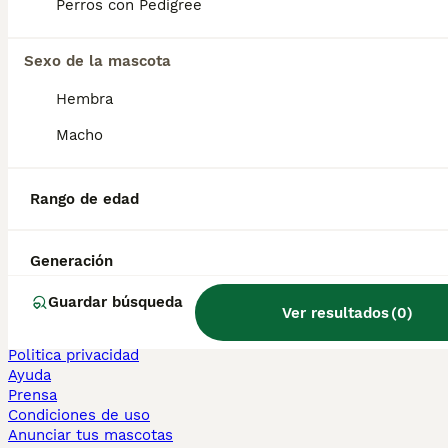
Perros con Pedigree
Sphynx en venta
Bengalí en venta
Maine Coon en venta
Sexo de la mascota
Persa en venta
Hembra
Otras páginas populares
Macho
Teckel en Barcelona
Bulldog Francés en Madrid
Bichón Maltés en València
Rango de edad
Chihuahua en Sevilla
Bulldog Francés en Galicia
Caniche Toy en venta en Barcelona
Generación
Perros en adopcion
Guardar búsqueda
Ver resultados
(
0
)
Información
Sobre nosotros
Politica privacidad
Ayuda
Prensa
Condiciones de uso
Anunciar tus mascotas