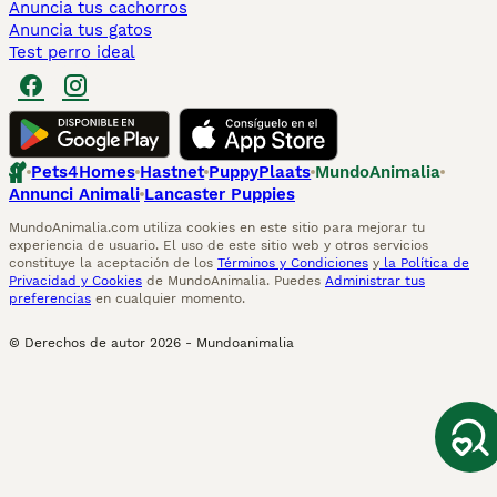
Anuncia tus cachorros
Anuncia tus gatos
Test perro ideal
Pets4Homes
Hastnet
PuppyPlaats
MundoAnimalia
Annunci Animali
Lancaster Puppies
MundoAnimalia.com utiliza cookies en este sitio para mejorar tu
experiencia de usuario. El uso de este sitio web y otros servicios
constituye la aceptación de los
Términos y Condiciones
y
la Política de
Privacidad y Cookies
de MundoAnimalia. Puedes
Administrar tus
preferencias
en cualquier momento.
© Derechos de autor
2026
-
Mundoanimalia