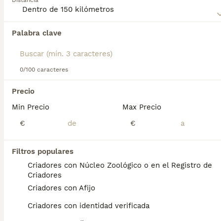
Distancia
consejos de compra de Manchester Terrier para obtener
información sobre esta raza de perro.
Palabra clave
Encontramos 0 Manchester Terrier Perros
para monta en Moncada, Valencia.
Si deseas exactamente esta búsqueda guarda tu 
búsqueda y espera el resultado perfecto:
0/100 caracteres
Guardar búsqueda
Precio
Min Precio
Max Precio
Preguntas frecuentes
€
€
Filtros populares
¿Cómo es el carácter del
Criadores con Núcleo Zoológico o en el Registro de
Manchester terrier?
Criadores
Criadores con Afijo
Es un terrier típico en muchos aspectos:
tiene mucho carácter, puede ser terco, tenaz
Criadores con identidad verificada
y ladrador. También tiene todas las