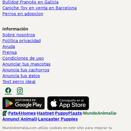
Bulldog Francés en Galicia
Caniche Toy en venta en Barcelona
Perros en adopcion
Información
Sobre nosotros
Politica privacidad
Ayuda
Prensa
Condiciones de uso
Anunciar tus mascotas
Anuncia tus cachorros
Anuncia tus gatos
Test perro ideal
Pets4Homes
Hastnet
PuppyPlaats
MundoAnimalia
Annunci Animali
Lancaster Puppies
MundoAnimalia.com utiliza cookies en este sitio para mejorar tu