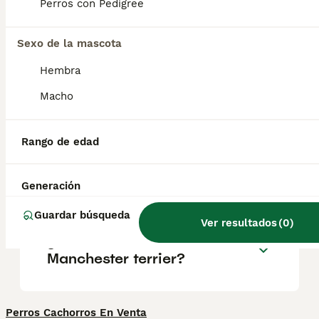
cualidades de los terriers: es muy fiel a sus
Perros con Pedigree
seres queridos y resulta un compañero
divertido y cariñoso.
Sexo de la mascota
Hembra
¿Es un Manchester Terrier lo
mismo que un Pinscher
Macho
Miniatura?
Rango de edad
¿Cuál es el terrier más
tranquilo?
Generación
Guardar búsqueda
Ver resultados
(
0
)
¿Qué tamaño tiene un
Manchester terrier?
Perros Cachorros En Venta