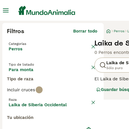
Filtros
Borrar todo
Perros
Laika de 
Categorías
Perros
0 Perros encont
Laika de S
Tipo de listado
Sólo puro
Para monta
Tipo de raza
El Laika de Sibe
Siberian Laika. 
Guardar bús
Incluir cruces
difíciles. Utili
dueño. Su energ
Raza
máximo su capac
Laika de Siberia Occidental
Tu ubicación