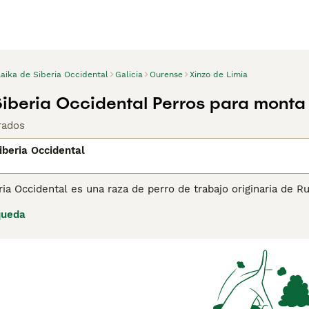
Laika de Siberia Occidental
Galicia
Ourense
Xinzo de Limia
Siberia Occidental Perros para monta
rados
iberia Occidental
ria Occidental es una raza de perro de trabajo originaria de 
Este perro es conocido por su gran resistencia, inteligencia y 
queda
zado tradicionalmente para cazar animales grandes como alces y
ía y necesidad de ejercicio lo hacen más adecuado para entor
idad física y mental.