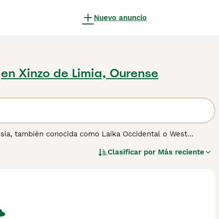
Nuevo anuncio
en Xinzo de Limia, Ourense
Rusia, también conocida como Laika Occidental o West
habilidades para la caza, especialmente en climas fríos y
Clasificar por
Más reciente
 osos, el Laika es independiente, valiente y muy leal a su
nos rurales o personas activas, donde puede aprovechar al