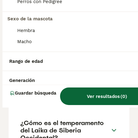
geográfica. Es fundamental acudir a
Perros con Pedigree
criadores responsables que garanticen la
salud y el bienestar de los animales.
Informarse bien y comparar opciones antes
Sexo de la mascota
de comprometerse siempre es la mejor
Hembra
decisión.
Macho
¿Son los laikas de Siberia
Occidental buenos perros de
Rango de edad
familia?
Generación
¿Qué raza de perro era
Guardar búsqueda
Ver resultados
(
0
)
Laika?
¿Cómo es el temperamento
del Laika de Siberia
Occidental?