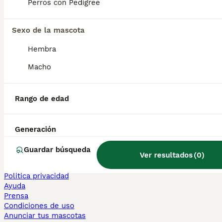
Perros con Pedigree
Sphynx en venta
Bengalí en venta
Maine Coon en venta
Sexo de la mascota
Persa en venta
Hembra
Otras páginas populares
Macho
Teckel en Barcelona
Bulldog Francés en Madrid
Bichón Maltés en València
Rango de edad
Chihuahua en Sevilla
Bulldog Francés en Galicia
Caniche Toy en venta en Barcelona
Generación
Perros en adopcion
Guardar búsqueda
Ver resultados
(
0
)
Información
Sobre nosotros
Politica privacidad
Ayuda
Prensa
Condiciones de uso
Anunciar tus mascotas