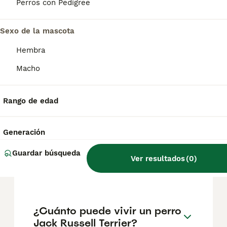
pueden variar según factores como el
Perros con Pedigree
pedigrí, la reputación del criador y la
ubicación.
Sexo de la mascota
Hembra
¿Son cariñosos los Jack
Russell?
Macho
Rango de edad
¿Cuánto come un cachorro
de jack russell?
Generación
Guardar búsqueda
¿Qué enfermedades sufren
Ver resultados
(
0
)
los Jack Russell?
¿Cuánto puede vivir un perro
Jack Russell Terrier?