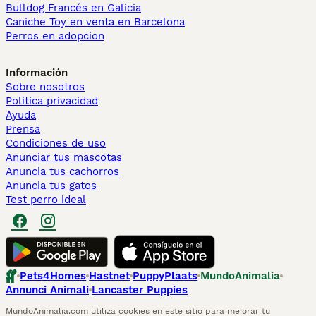
Bulldog Francés en Galicia
Caniche Toy en venta en Barcelona
Perros en adopcion
Información
Sobre nosotros
Politica privacidad
Ayuda
Prensa
Condiciones de uso
Anunciar tus mascotas
Anuncia tus cachorros
Anuncia tus gatos
Test perro ideal
Pets4Homes
Hastnet
PuppyPlaats
MundoAnimalia
Annunci Animali
Lancaster Puppies
MundoAnimalia.com utiliza cookies en este sitio para mejorar tu