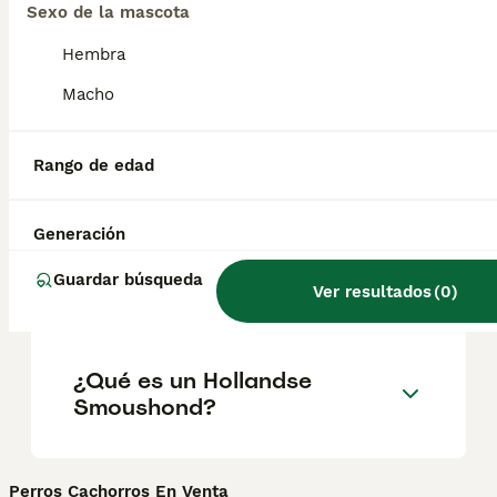
raza son excelentes mascotas familiares
Sexo de la mascota
que no suelen ladrar ni alejarse solos.
Hembra
Macho
¿Los smoushond holandeses
son buenos perros de
familia?
Rango de edad
Generación
¿Cuál es la esperanza de
vida de un Hollandse
Guardar búsqueda
Smoushond?
Ver resultados
(
0
)
¿Qué es un Hollandse
Smoushond?
Perros Cachorros En Venta